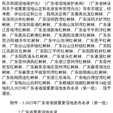
民共和国湿地保护法》《广东省湿地保护条例》《广东省林业
局关于省重要湿地认定和名录发布管理办法》等有关规定，经
考察、评估论证和公示，我局决定将广东番禺化龙红树林、广
东深圳沙井红树林、广东深圳西湾红树林、广东深圳大铲湾红
树林、广东深圳葵涌红树林、广东南山深圳湾红树林、广东濠
江苏埃湾红树林、广东龙湖新海红树林、广东金平牛田洋红树
林、广东惠东石桥滩红树林、广东惠阳淡澳河红树林、广东东
莞沙田穗丰年红树林、广东中山坦洲红树林、广东恩平红树
林、广东台山深井镇红树林、广东台山汶村镇红树林、广东阳
江高新区红树林、广东阳江平冈红树林、广东阳西程村红树
林、广东阳西溪头红树林、广东坡头红树林、广东遂溪红树
林、广东雷州调风红树林、广东湛江雷州湾红树林、广东雷州
世安红树林、广东麻章东海区雷州湾红树林、广东麻章湖光红
树林、广东麻章太平镇雷州湾红树林、广东徐闻南山红树林、
广东徐闻西连红树林、广东湛江东海岛、广东电白博贺湾红树
林、广东电白山后村红树林、广东榕城区地都红树林等34处湿
地列入2025年广东省省级重要湿地发布名录（第一批），现予
通告。
附件：1.2025年广东省省级重要湿地发布名录（第一批）
2.广东省重要湿地名录