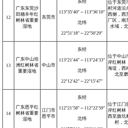
东经
位于东莞
广东东莞沙
村河道沿
113°35′40″～113°36′10″
田穗丰年红
西侧，西
东莞市
12
树林省重要
厂区，南
北纬
湿地
水域，
22°51′18″～22°50′29″
东经
位于中山
广东中山坦
113°21′44″～113°24′33″
岸红树林
洲红树林省
中山市
13
海堤，西
北纬
重要湿地
北至
22°12′42″～22°15′47″
东经
位于江门
广东恩平红
112°21′58″～112°22′59″
江门市
岸红树林
树林省重要
14
恩平市
西至旗坑
北纬
湿地
村，