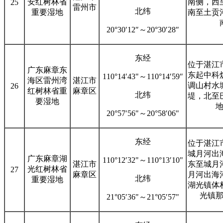
安红树林省
南侧，西
25
雷州市
北纬
重要湿地
南至土贡
20°30′12″～20°30′28″
东经
位于湛江
广东麻章东
东起中科
110°14′43"～110°14′59″
海区雷州湾
湛江市
调山村水
26
红树林省重
麻章区
北纬
堤，北至
要湿地
20°57′56"～20°58′06"
东经
位于湛江
城月河出
广东麻章湖
110°12′32"～110°13′10"
湛江市
东至城月
光红树林省
27
麻章区
月河出海
北纬
重要湿地
湖光镇体
光镇
21°05′36"～21°05′57"