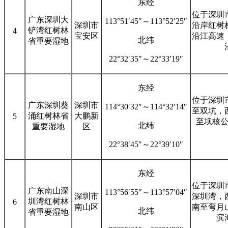
东经
位于深圳
广东深圳大
113°51′45″～113°52′25″
深圳市
沿岸红树
铲湾红树林
4
宝安区
沿江高速
北纬
省重要湿地
22°32′35″～22°33′19″
东经
位于深圳
广东深圳葵
深圳市
114°30′32″～114°32′14″
至双坑，
涌红树林省
大鹏新
5
至坝核
北纬
重要湿地
区
22°38′45″～22°39′10″
东经
位于深圳
广东南山深
113°56′55″～113°57′04″
深圳市
深圳湾，
圳湾红树林
6
南山区
南至弯月
北纬
省重要湿地
滨