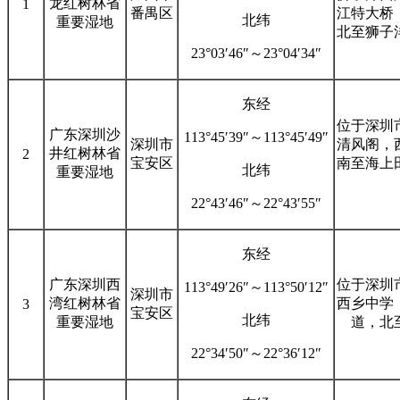
龙红树林省
1
番禺区
江特大桥
北纬
重要湿地
北至狮子
23°03′46″～23°04′34″
东经
位于深圳
广东深圳沙
113°45′39″～113°45′49″
深圳市
清风阁，
井红树林省
2
宝安区
南至海上
北纬
重要湿地
22°43′46″～22°43′55″
东经
广东深圳西
位于深圳
113°49′26″～113°50′12″
深圳市
湾红树林省
西乡中学
3
宝安区
北纬
重要湿地
道，北
22°34′50″～22°36′12″