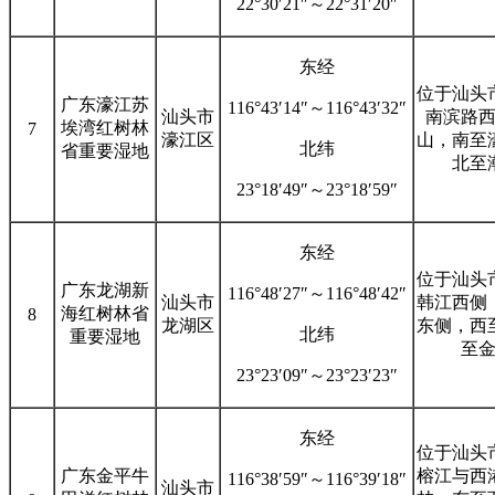
22°30′21″～22°31′20″
东经
位于汕头
广东濠江苏
116°43′14″～116°43′32″
汕头市
南滨路
埃湾红树林
7
濠江区
山，南至
北纬
省重要湿地
北至
23°18′49″～23°18′59″
东经
位于汕头
广东龙湖新
116°48′27″～116°48′42″
汕头市
韩江西侧
海红树林省
8
龙湖区
东侧，西
北纬
重要湿地
至
23°23′09″～23°23′23″
东经
位于汕头
广东金平牛
榕江与西
116°38′59″～116°39′18″
汕头市