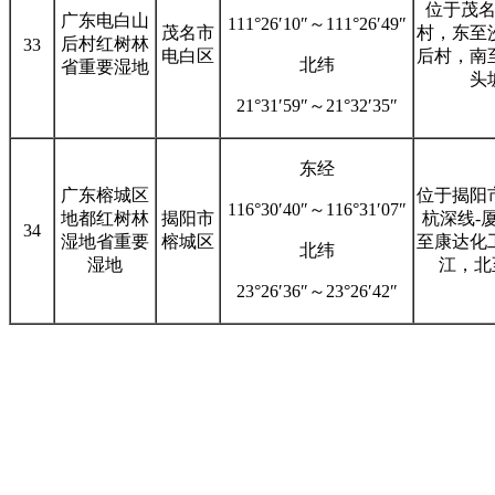
位于茂
广东电白山
111°26′10″～111°26′49″
茂名市
村，东至
后村红树林
33
电白区
后村，南
北纬
省重要湿地
头
21°31′59″～21°32′35″
东经
广东榕城区
位于揭阳
116°30′40″～116°31′07″
地都红树林
揭阳市
杭深线-
34
湿地省重要
榕城区
至康达化
北纬
湿地
江，北
23°26′36″～23°26′42″