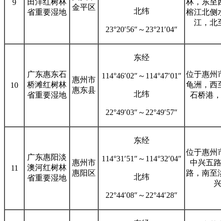
田洋红树林
林，东至
9
金平区
北纬
省重要湿地
榕江北侧
江，北
23°20′56″～23°21′04″
东经
广东惠东石
位于惠州
114°46′02″～114°47′01″
惠州市
桥滩红树林
龟洲，西
10
惠东县
北纬
省重要湿地
石桥港
22°49′03″～22°49′57″
东经
位于惠州
广东惠阳淡
114°31′51″～114°32′04″
惠州市
中兴五
澳河红树林
11
惠阳区
路，南至
北纬
省重要湿地
22°44′08″～22°44′28″