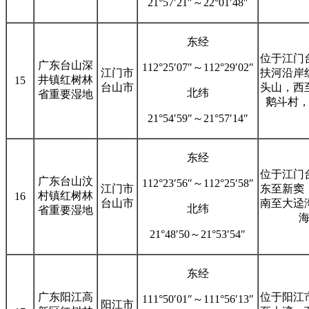
21°57′21″～22°01′48″
东经
位于江门
广东台山深
112°25′07″～112°29′02″
江门市
扶河沿岸
井镇红树林
15
台山市
头山，西
北纬
省重要湿地
鹅斗村
21°54′59″～21°57′14″
东经
位于江门
广东台山汶
112°23′56″～112°25′58″
江门市
东至新窦
村镇红树林
16
台山市
南至大迳
北纬
省重要湿地
21°48′50～21°53′54″
东经
广东阳江高
位于阳江
111°50′01″～111°56′13″
阳江市