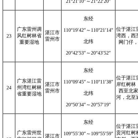
21°21′10″～21°22′20″
东经
广东雷州调
位于湛江
110°19′42″～110°21′14″
湛江市
风红树林省
湾西，西
23
雷州市
北纬
重要湿地
网门仔
20°42′53″～20°43′52″
东经
位于湛江
广东湛江雷
110°09′45″～110°11′38″
湛江市
岸红树林
州湾红树林
24
雷州市
西至北
北纬
省重要湿地
河，北至
20°50′34″～20°57′19″
东经
位于湛江
广东雷州世
贡河红树
109°55′30″～109°55′59″
湛江市