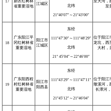
新区红树林
至大湾，
17
江城区
北纬
省重要湿地
至
21°40′07″～21°43′00″
东经
广东阳江平
位于阳江
111°47′30″～111°48′29″
阳江市
冈红树林省
龙坑，西
18
江城区
北纬
重要湿地
大村，
21° 45′04″～22°46′00″
东经
广东阳西程
位于阳江
111°43′29″～111°47′11″
阳江市
村红树林省
墩溪河，
19
阳西县
北纬
重要湿地
长潭河
21°45′12″～21°46′04″