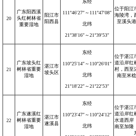
东经
位于阳江
广东阳西溪
111°46′27″～111°47′08″
阳江市
海陵湾，
头红树林省
20
阳西县
至溪头
北纬
重要湿地
21°38′16″～21°39′53″
东经
位于湛江
广东坡头红
道沿岸红
110°25′14″～110°26′01″
湛江市
树林省重要
村，西至
21
坡头区
北纬
湿地
南至米
21°18′22″～21°22′53″
东经
位于湛江
广东遂溪红
道沿岸红
110°23′47″～110°24′12″
湛江市
树林省重要
水道西岸
22
遂溪县
北纬
湿地
南至加隆