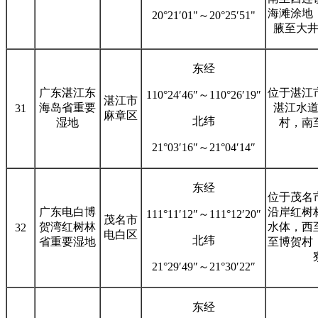
海滩涂地
20°21′01"～20°25′51"
腋至大
东经
广东湛江东
位于湛江
110°24′46″～110°26′19″
湛江市
海岛省重要
湛江水
31
麻章区
北纬
湿地
村，南
21°03′16″～21°04′14″
东经
位于茂名
广东电白博
沿岸红树
111°11′12″～111°12′20″
茂名市
贺湾红树林
水体，西
32
电白区
北纬
省重要湿地
至博贺村
21°29′49″～21°30′22″
东经