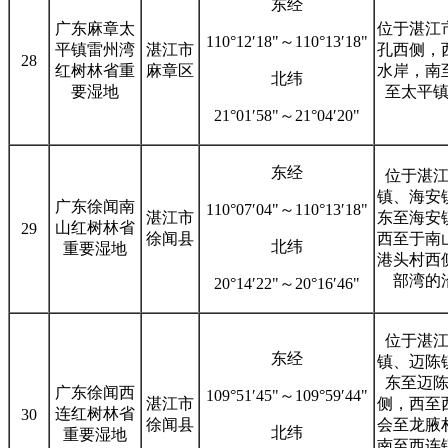
东经
广东麻章太
位于湛江
110°12′18"～110°13′18"
平镇雷州湾
湛江市
孔西侧，
28
红树林省重
麻章区
水岸，南
北纬
要湿地
至太平
21°01′58"～21°04′20"
东经
位于湛
镇、海安
广东徐闻南
110°07′04"～110°13′18"
湛江市
东至海安
山红树林省
29
徐闻县
西至于南
北纬
重要湿地
港头村西
部湾的
20°14′22"～20°16′46"
位于湛
东经
镇、迈陈
东至迈
广东徐闻西
109°51′45"～109°59′44"
湛江市
侧，西至
连红树林省
30
徐闻县
会至龙腋
北纬
重要湿地
南至西连